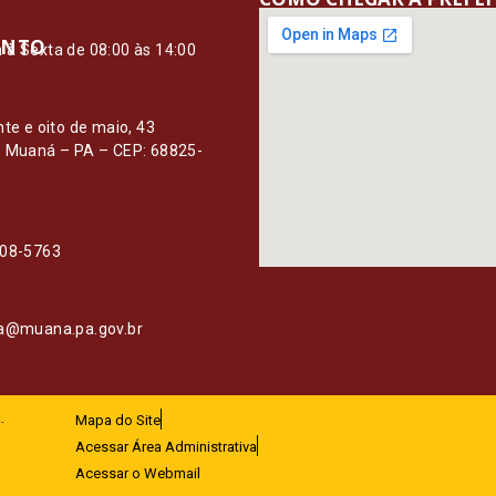
ENTO
à Sexta de 08:00 às 14:00
O
nte e oito de maio, 43
– Muaná – PA – CEP: 68825-
108-5763
ia@muana.pa.gov.br
.
Mapa do Site
Acessar Área Administrativa
Acessar o Webmail