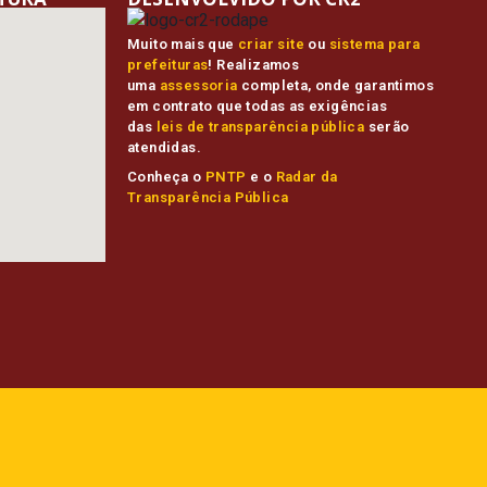
Muito mais que
criar site
ou
sistema para
prefeituras
! Realizamos
uma
assessoria
completa, onde garantimos
em contrato que todas as exigências
das
leis de transparência pública
serão
atendidas.
Conheça o
PNTP
e o
Radar da
Transparência Pública