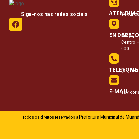
ATENDIM
Siga-nos nas redes sociais
Segunda 
ENDEREÇ
Praça vi
Centro 
000
TELEFONE
(91) 99
E-MAIL
ouvidor
Prefeitura Municipal de Muaná
Todos os direitos reservados a