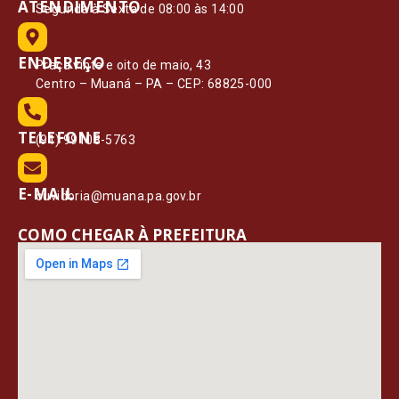
ATENDIMENTO
Segunda à Sexta de 08:00 às 14:00
ENDEREÇO
Praça vinte e oito de maio, 43
Centro – Muaná – PA – CEP: 68825-000
TELEFONE
(91) 99108-5763
E-MAIL
ouvidoria@muana.pa.gov.br
COMO CHEGAR À PREFEITURA