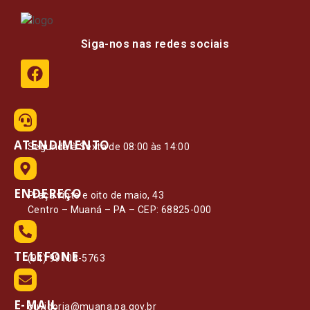
Siga-nos nas redes sociais
ATENDIMENTO
Segunda à Sexta de 08:00 às 14:00
ENDEREÇO
Praça vinte e oito de maio, 43
Centro – Muaná – PA – CEP: 68825-000
TELEFONE
(91) 99108-5763
E-MAIL
ouvidoria@muana.pa.gov.br