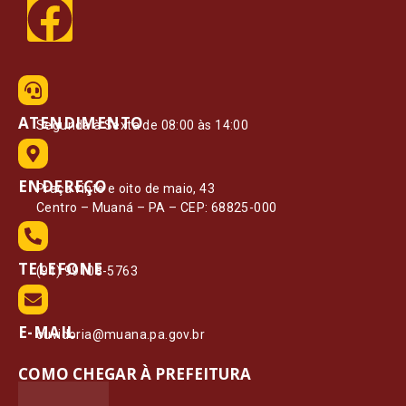
ATENDIMENTO
Segunda à Sexta de 08:00 às 14:00
ENDEREÇO
Praça vinte e oito de maio, 43
Centro – Muaná – PA – CEP: 68825-000
TELEFONE
(91) 99108-5763
E-MAIL
ouvidoria@muana.pa.gov.br
COMO CHEGAR À PREFEITURA