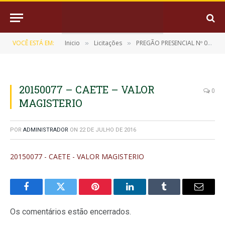
VOCÊ ESTÁ EM:
Inicio
Licitações
PREGÃO PRESENCIAL Nº 003/2015-CPL/PMM
»
»
20150077 – CAETE – VALOR
0
MAGISTERIO
POR
ADMINISTRADOR
ON
22 DE JULHO DE 2016
20150077 - CAETE - VALOR MAGISTERIO
Facebook
Twitter
Pinterest
LinkedIn
Tumblr
E-
mail
Os comentários estão encerrados.