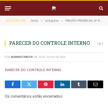
VOCÊ ESTÁ EM:
Inicio
Licitações
PREGÃO PRESENCIAL Nº 007/2015-CPL/PMM
»
»
PARECER DO CONTROLE INTERNO
0
POR
ADMINISTRADOR
ON
22 DE JULHO DE 2016
PARECER DO CONTROLE INTERNO
Facebook
Twitter
Pinterest
LinkedIn
Tumblr
E-
mail
Os comentários estão encerrados.