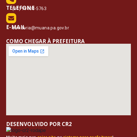
TELEFONE
(91) 99108-5763
E-MAIL
ouvidoria@muana.pa.gov.br
COMO CHEGAR À PREFEITURA
DESENVOLVIDO POR CR2