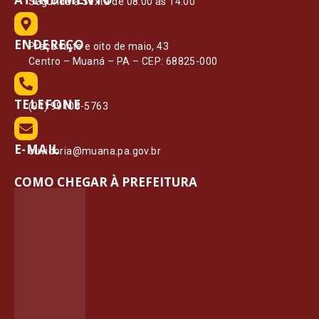
Segunda à Sexta de 08:00 às 14:00
ENDEREÇO
Praça vinte e oito de maio, 43
Centro – Muaná – PA – CEP: 68825-000
TELEFONE
(91) 99108-5763
E-MAIL
ouvidoria@muana.pa.gov.br
COMO CHEGAR À PREFEITURA