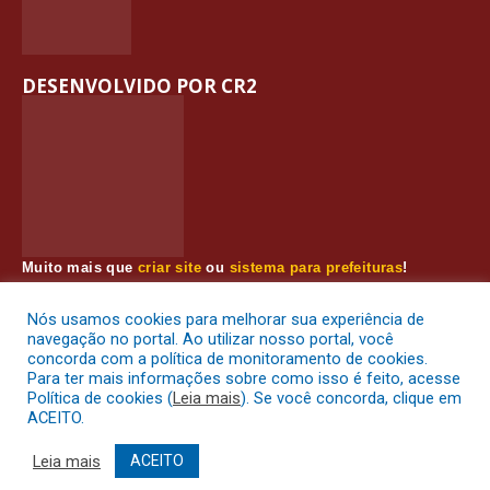
DESENVOLVIDO POR CR2
Muito mais que
criar site
ou
sistema para prefeituras
!
Realizamos uma
assessoria
completa, onde garantimos em
contrato que todas as exigências das
leis de transparência
Nós usamos cookies para melhorar sua experiência de
pública
serão atendidas.
navegação no portal. Ao utilizar nosso portal, você
concorda com a política de monitoramento de cookies.
Conheça o
PNTP
e o
Radar da Transparência Pública
Para ter mais informações sobre como isso é feito, acesse
Política de cookies (
Leia mais
). Se você concorda, clique em
ACEITO.
Prefeitura Municipal de Muaná.
Todos os direitos reservados a
Leia mais
ACEITO
Mapa do Site
Acessar Área Administrativa
Acessar o Webmail