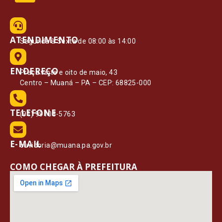
ATENDIMENTO
Segunda à Sexta de 08:00 às 14:00
ENDEREÇO
Praça vinte e oito de maio, 43
Centro – Muaná – PA – CEP: 68825-000
TELEFONE
(91) 99108-5763
E-MAIL
ouvidoria@muana.pa.gov.br
COMO CHEGAR À PREFEITURA