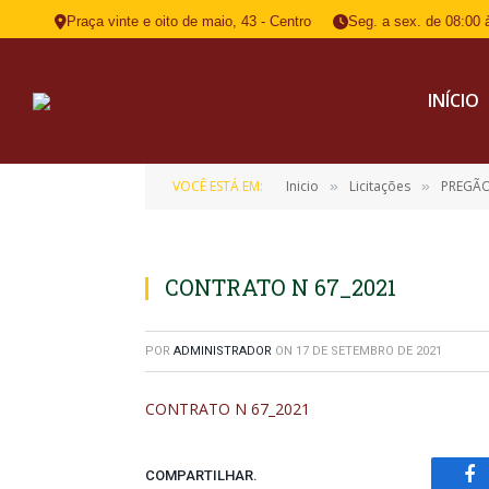
Praça vinte e oito de maio, 43 - Centro
Seg. a sex. de 08:00 
INÍCIO
VOCÊ ESTÁ EM:
Inicio
Licitações
PREGÃO PR
»
»
CONTRATO N 67_2021
POR
ADMINISTRADOR
ON
17 DE SETEMBRO DE 2021
CONTRATO N 67_2021
COMPARTILHAR.