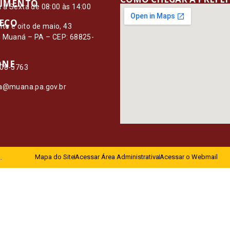
IMENTO
à Sexta de 08:00 às 14:00
EÇO
nte e oito de maio, 43
– Muaná – PA – CEP: 68825-
ONE
108-5763
ia@muana.pa.gov.br
.
Mapa do Site
Acessar Área Administrativa
Acessar o Webmail