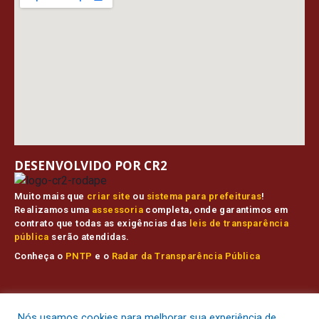
DESENVOLVIDO POR CR2
Muito mais que
criar site
ou
sistema para prefeituras
!
Realizamos uma
assessoria
completa, onde garantimos em
contrato que todas as exigências das
leis de transparência
pública
serão atendidas.
Conheça o
PNTP
e o
Radar da Transparência Pública
Prefeitura Municipal de Muaná.
Todos os direitos reservados a
Nós usamos cookies para melhorar sua experiência de