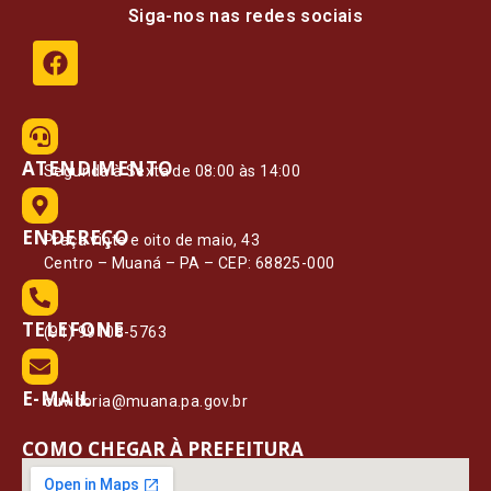
Siga-nos nas redes sociais
ATENDIMENTO
Segunda à Sexta de 08:00 às 14:00
ENDEREÇO
Praça vinte e oito de maio, 43
Centro – Muaná – PA – CEP: 68825-000
TELEFONE
(91) 99108-5763
E-MAIL
ouvidoria@muana.pa.gov.br
COMO CHEGAR À PREFEITURA