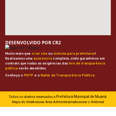
DESENVOLVIDO POR CR2
Muito mais que
criar site
ou
sistema para prefeituras
!
Realizamos uma
assessoria
completa, onde garantimos em
contrato que todas as exigências das
leis de transparência
pública
serão atendidas.
Conheça o
PNTP
e o
Radar da Transparência Pública
Prefeitura Municipal de Muaná.
Todos os direitos reservados a
Mapa do Site
Acessar Área Administrativa
Acessar o Webmail