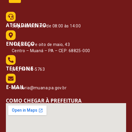
ATENDIMENTO
Segunda à Sexta de 08:00 às 14:00
ENDEREÇO
Praça vinte e oito de maio, 43
Centro – Muaná – PA – CEP: 68825-000
TELEFONE
(91) 99108-5763
E-MAIL
ouvidoria@muana.pa.gov.br
COMO CHEGAR À PREFEITURA