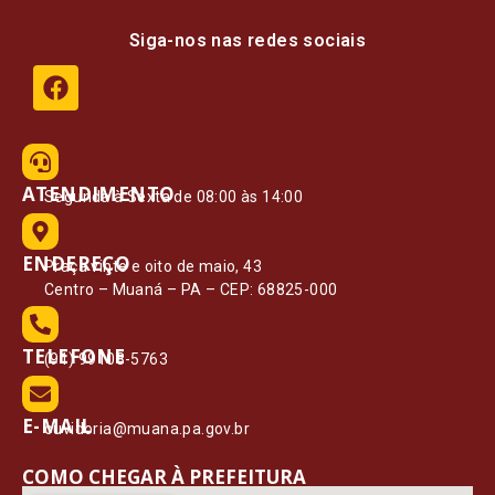
Siga-nos nas redes sociais
ATENDIMENTO
Segunda à Sexta de 08:00 às 14:00
ENDEREÇO
Praça vinte e oito de maio, 43
Centro – Muaná – PA – CEP: 68825-000
TELEFONE
(91) 99108-5763
E-MAIL
ouvidoria@muana.pa.gov.br
COMO CHEGAR À PREFEITURA