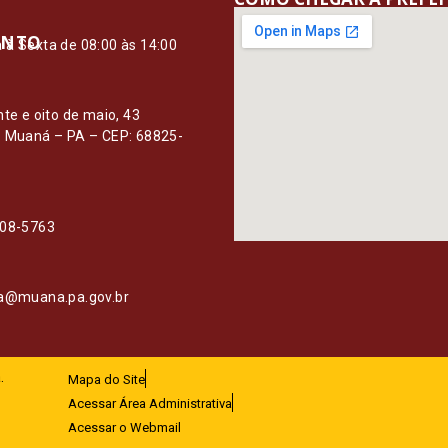
ENTO
à Sexta de 08:00 às 14:00
O
nte e oito de maio, 43
– Muaná – PA – CEP: 68825-
108-5763
ia@muana.pa.gov.br
.
Mapa do Site
Acessar Área Administrativa
Acessar o Webmail