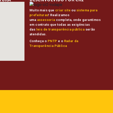
Muito mais que
criar site
ou
sistema para
prefeituras
! Realizamos
uma
assessoria
completa, onde garantimos
em contrato que todas as exigências
das
leis de transparência pública
serão
atendidas.
Conheça o
PNTP
e o
Radar da
Transparência Pública