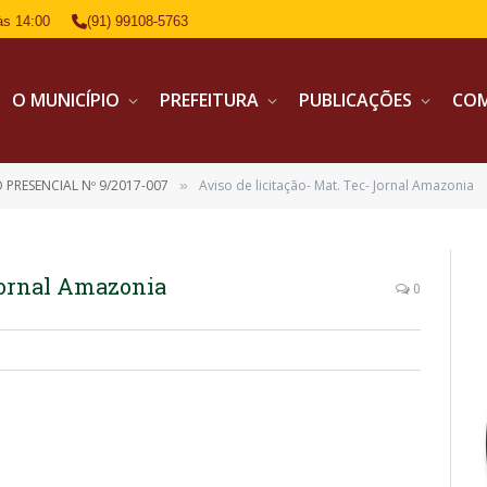
às 14:00
(91) 99108-5763
O MUNICÍPIO
PREFEITURA
PUBLICAÇÕES
CO
 PRESENCIAL Nº 9/2017-007
Aviso de licitação- Mat. Tec- Jornal Amazonia
»
 Jornal Amazonia
0