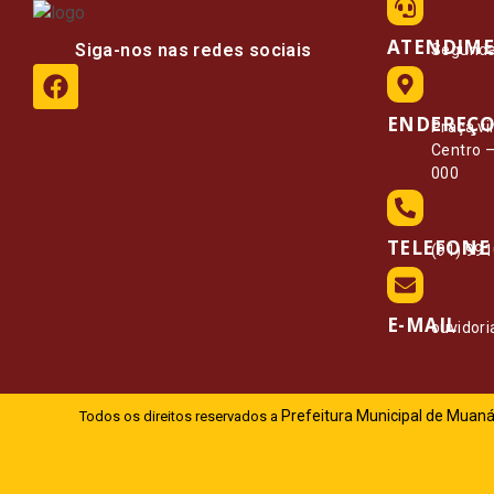
ATENDIM
Siga-nos nas redes sociais
Segunda 
ENDEREÇ
Praça vi
Centro 
000
TELEFONE
(91) 99
E-MAIL
ouvidor
Prefeitura Municipal de Muaná
Todos os direitos reservados a