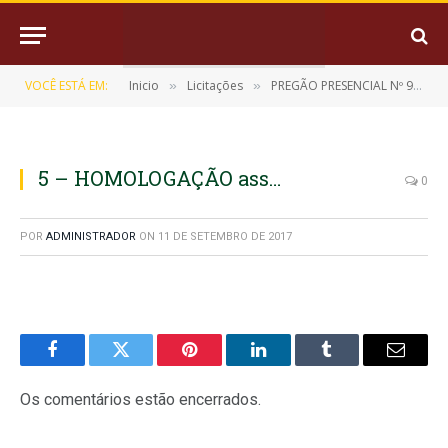
VOCÊ ESTÁ EM:
Inicio
Licitações
PREGÃO PRESENCIAL Nº 9/2017-011
»
»
5 – HOMOLOGAÇÃO ass…
0
POR
ADMINISTRADOR
ON
11 DE SETEMBRO DE 2017
Facebook
Twitter
Pinterest
LinkedIn
Tumblr
E-
mail
Os comentários estão encerrados.