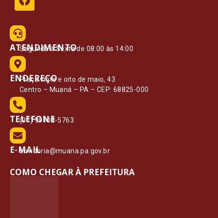
ATENDIMENTO
Segunda à Sexta de 08:00 às 14:00
ENDEREÇO
Praça vinte e oito de maio, 43
Centro – Muaná – PA – CEP: 68825-000
TELEFONE
(91) 99108-5763
E-MAIL
ouvidoria@muana.pa.gov.br
COMO CHEGAR À PREFEITURA