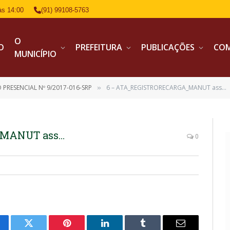
às 14:00
(91) 99108-5763
O
IO
PREFEITURA
PUBLICAÇÕES
CO
MUNICÍPIO
 PRESENCIAL Nº 9/2017-016-SRP
6 – ATA_REGISTRORECARGA_MANUT ass…
»
_MANUT ass…
0