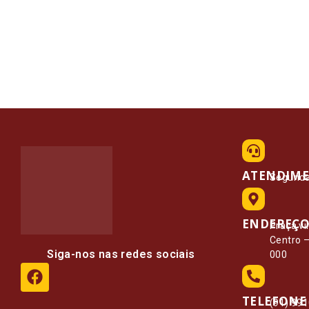
ATENDIM
Segunda 
ENDEREÇ
Praça vi
Centro 
Siga-nos nas redes sociais
000
TELEFONE
(91) 99