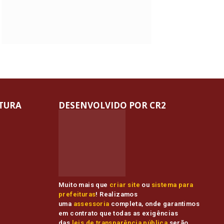
ITURA
DESENVOLVIDO POR CR2
Muito mais que
criar site
ou
sistema para
prefeituras
! Realizamos
uma
assessoria
completa, onde garantimos
em contrato que todas as exigências
das
leis de transparência pública
serão