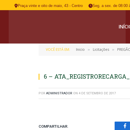
Praça vinte e oito de maio, 43 - Centro
Seg. a sex. de 08:00 
INÍC
VOCÊ ESTÁ EM:
Inicio
Licitações
PREGÃO
»
»
6 – ATA_REGISTRORECARGA
POR
ADMINISTRADOR
ON
4 DE SETEMBRO DE 2017
COMPARTILHAR.