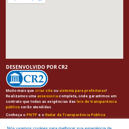
DESENVOLVIDO POR CR2
Muito mais que
criar site
ou
sistema para prefeituras
!
Realizamos uma
assessoria
completa, onde garantimos em
contrato que todas as exigências das
leis de transparência
pública
serão atendidas.
Conheça o
PNTP
e o
Radar da Transparência Pública
Nós usamos cookies para melhorar sua experiência de