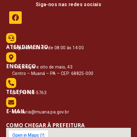
Siga-nos nas redes sociais
ATENDIMENTO
Segunda à Sexta de 08:00 às 14:00
ENDEREÇO
Praça vinte e oito de maio, 43
Centro – Muaná – PA – CEP: 68825-000
TELEFONE
(91) 99108-5763
E-MAIL
ouvidoria@muana.pa.gov.br
COMO CHEGAR À PREFEITURA