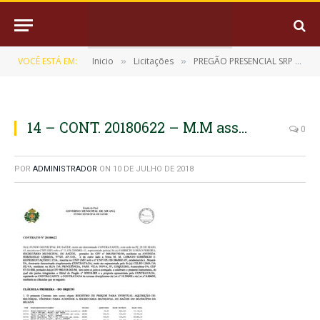
VOCÊ ESTÁ EM:
Inicio
Licitações
PREGÃO PRESENCIAL SRP Nº 9/2018-005
»
»
14 – CONT. 20180622 – M.M ass…
0
POR
ADMINISTRADOR
ON
10 DE JULHO DE 2018