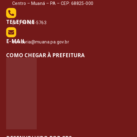
Centro – Muaná – PA – CEP: 68825-000
TELEFONE
(91) 99108-5763
E-MAIL
ouvidoria@muana.pa.gov.br
COMO CHEGAR À PREFEITURA