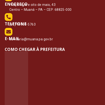
ENDEREÇO
Praça vinte e oito de maio, 43
Centro – Muaná – PA – CEP: 68825-000
TELEFONE
(91) 99108-5763
E-MAIL
ouvidoria@muana.pa.gov.br
COMO CHEGAR À PREFEITURA