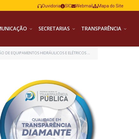
Ouvidoria
SIC
Webmail
Mapa do Site
MUNICAÇÃO
SECRETARIAS
TRANSPARÊNCIA
TENDIMENTO AS NECESSIDADES DO SERVIÇO AUTÔNOMO DE ÁGUA E ESGOTO – SAAE)