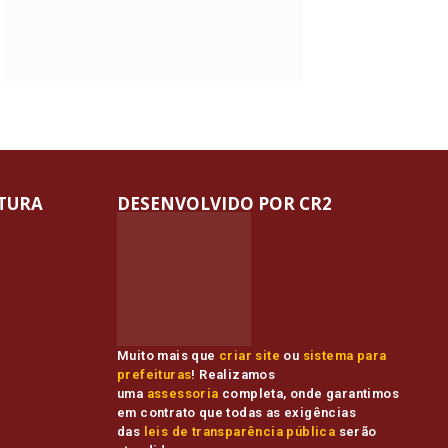
ITURA
DESENVOLVIDO POR CR2
Muito mais que
criar site
ou
sistema para
prefeituras
! Realizamos
uma
assessoria
completa, onde garantimos
em contrato que todas as exigências
das
leis de transparência pública
serão