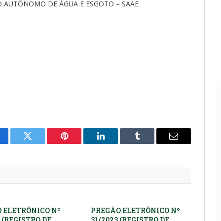
O AUTÔNOMO DE ÁGUA E ESGOTO – SAAE
cebook
Twitter
Pinterest
LinkedIn
Tumblr
E-
mail
 ELETRÔNICO Nº
PREGÃO ELETRÔNICO Nº
 (REGISTRO DE
31/2023 (REGISTRO DE