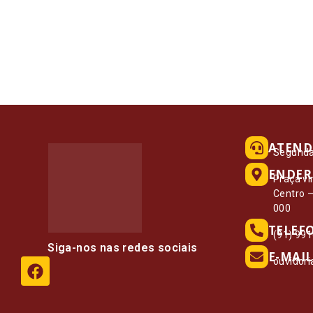
ATEND
Segunda 
ENDER
Praça vi
Centro 
000
TELEF
(91) 99
Siga-nos nas redes sociais
E-MAIL
ouvidor