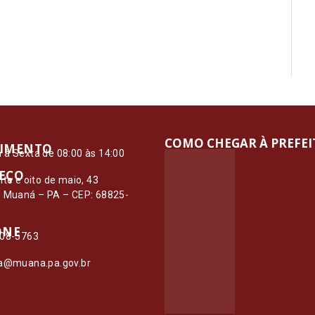
COMO CHEGAR À PREFE
IMENTO
à Sexta de 08:00 às 14:00
EÇO
nte e oito de maio, 43
– Muaná – PA – CEP: 68825-
ONE
108-5763
ia@muana.pa.gov.br