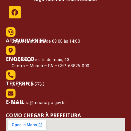
ATENDIMENTO
Segunda à Sexta de 08:00 às 14:00
ENDEREÇO
Praça vinte e oito de maio, 43
Centro – Muaná – PA – CEP: 68825-000
TELEFONE
(91) 99108-5763
E-MAIL
ouvidoria@muana.pa.gov.br
COMO CHEGAR À PREFEITURA