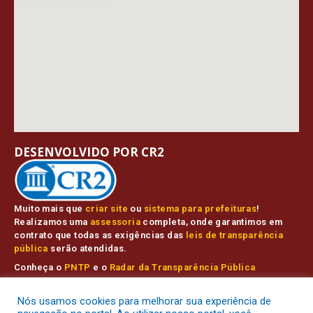
DESENVOLVIDO POR CR2
Muito mais que
criar site
ou
sistema para prefeituras
!
Realizamos uma
assessoria
completa, onde garantimos em
contrato que todas as exigências das
leis de transparência
pública
serão atendidas.
Conheça o
PNTP
e o
Radar da Transparência Pública
Nós usamos cookies para melhorar sua experiência de