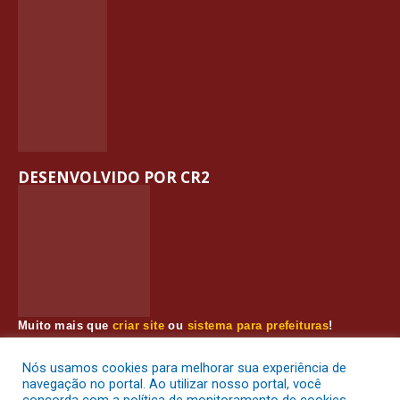
DESENVOLVIDO POR CR2
Muito mais que
criar site
ou
sistema para prefeituras
!
Realizamos uma
assessoria
completa, onde garantimos em
contrato que todas as exigências das
leis de transparência
Nós usamos cookies para melhorar sua experiência de
pública
serão atendidas.
navegação no portal. Ao utilizar nosso portal, você