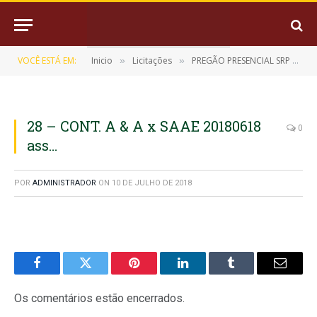
VOCÊ ESTÁ EM:
Inicio
Licitações
PREGÃO PRESENCIAL SRP Nº 9/2018-003
»
»
28 – CONT. A & A x SAAE 20180618
0
ass…
POR
ADMINISTRADOR
ON
10 DE JULHO DE 2018
Facebook
Twitter
Pinterest
LinkedIn
Tumblr
E-
mail
Os comentários estão encerrados.