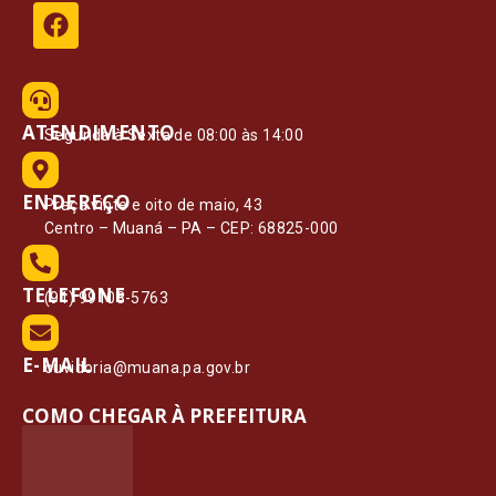
ATENDIMENTO
Segunda à Sexta de 08:00 às 14:00
ENDEREÇO
Praça vinte e oito de maio, 43
Centro – Muaná – PA – CEP: 68825-000
TELEFONE
(91) 99108-5763
E-MAIL
ouvidoria@muana.pa.gov.br
COMO CHEGAR À PREFEITURA