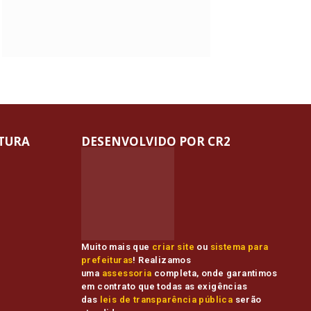
ITURA
DESENVOLVIDO POR CR2
Muito mais que
criar site
ou
sistema para
prefeituras
! Realizamos
uma
assessoria
completa, onde garantimos
em contrato que todas as exigências
das
leis de transparência pública
serão