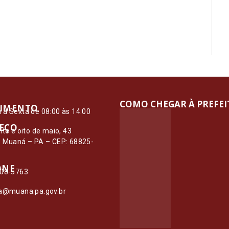
COMO CHEGAR À PREFE
IMENTO
à Sexta de 08:00 às 14:00
EÇO
nte e oito de maio, 43
– Muaná – PA – CEP: 68825-
ONE
108-5763
ia@muana.pa.gov.br