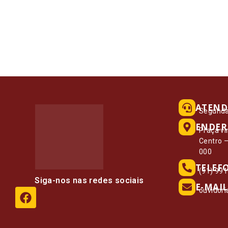
ATEND
Segunda 
ENDER
Praça vi
Centro 
000
TELEF
(91) 99
Siga-nos nas redes sociais
E-MAIL
ouvidor