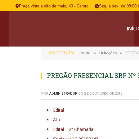
Praça vinte e oito de maio, 43 - Centro
Seg. a sex. de 08:00 
INÍC
VOCÊ ESTÁ EM:
Inicio
Licitações
PREGÃO
»
»
PREGÃO PRESENCIAL SRP Nº 9
POR
ADMINISTRADOR
ON
2 DE OUTUBRO DE 2018
Edital
Ata
Edital – 2ª Chamada
Contrato Nº 20190143