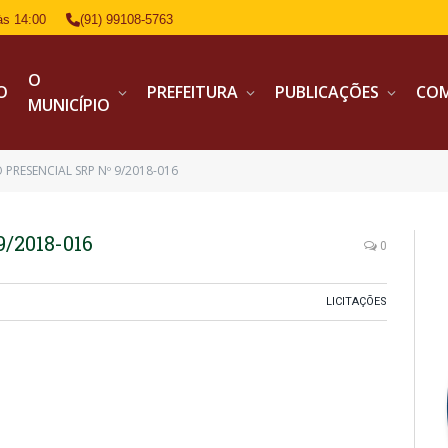
às 14:00
(91) 99108-5763
O
IO
PREFEITURA
PUBLICAÇÕES
CO
MUNICÍPIO
 PRESENCIAL SRP Nº 9/2018-016
/2018-016
0
LICITAÇÕES