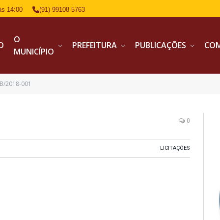
às 14:00
(91) 99108-5763
O
IO
PREFEITURA
PUBLICAÇÕES
CO
MUNICÍPIO
 B/2018-001
0
LICITAÇÕES