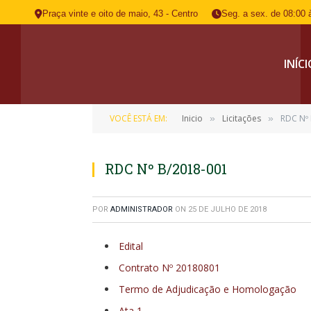
Praça vinte e oito de maio, 43 - Centro
Seg. a sex. de 08:00 
INÍC
VOCÊ ESTÁ EM:
Inicio
Licitações
RDC Nº
»
»
RDC Nº B/2018-001
POR
ADMINISTRADOR
ON
25 DE JULHO DE 2018
Edital
Contrato Nº 20180801
Termo de Adjudicação e Homologação
Ata 1