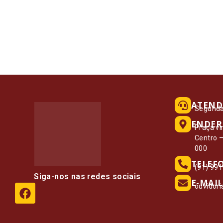
ATEND
Segunda 
ENDER
Praça vi
Centro 
000
TELEF
(91) 99
Siga-nos nas redes sociais
E-MAIL
ouvidor