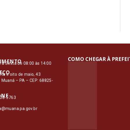
COMO CHEGAR À PREFE
IMENTO
à Sexta de 08:00 às 14:00
EÇO
nte e oito de maio, 43
– Muaná – PA – CEP: 68825-
ONE
108-5763
ia@muana.pa.gov.br