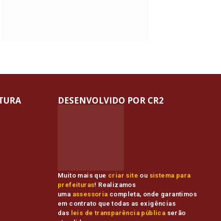
ITURA
DESENVOLVIDO POR CR2
Muito mais que
criar site
ou
sistema para
prefeituras
! Realizamos
uma
assessoria
completa, onde garantimos
em contrato que todas as exigências
das
leis de transparência pública
serão