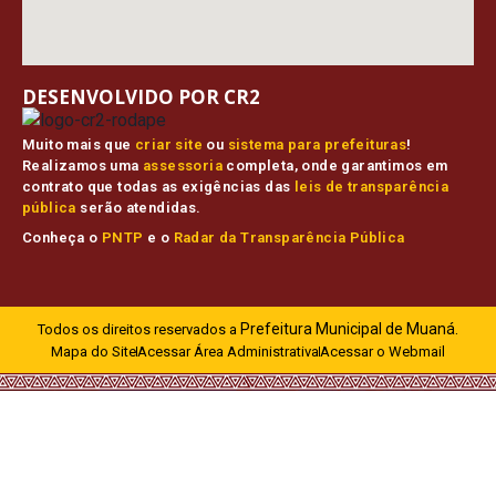
DESENVOLVIDO POR CR2
Muito mais que
criar site
ou
sistema para prefeituras
!
Realizamos uma
assessoria
completa, onde garantimos em
contrato que todas as exigências das
leis de transparência
pública
serão atendidas.
Conheça o
PNTP
e o
Radar da Transparência Pública
Prefeitura Municipal de Muaná.
Todos os direitos reservados a
Mapa do Site
Acessar Área Administrativa
Acessar o Webmail