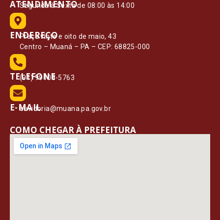
ATENDIMENTO
Segunda à Sexta de 08:00 às 14:00
ENDEREÇO
Praça vinte e oito de maio, 43
Centro – Muaná – PA – CEP: 68825-000
TELEFONE
(91) 99108-5763
E-MAIL
ouvidoria@muana.pa.gov.br
COMO CHEGAR À PREFEITURA