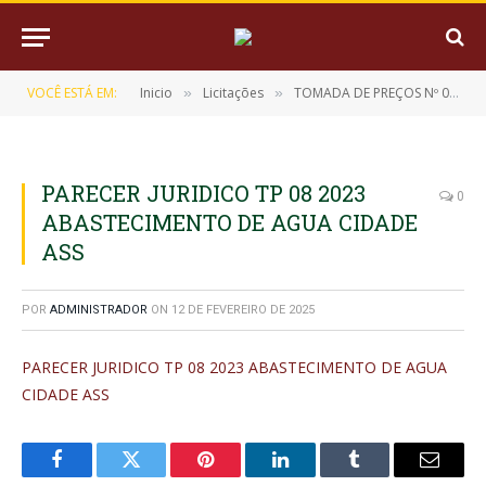
VOCÊ ESTÁ EM:
Inicio
Licitações
TOMADA DE PREÇOS Nº 008/2023 (Implantação de Sistema de Abastecimento de Água no Município de Muaná, conforme o Contrato de Repasse no 904247/2020/MD)
»
»
PARECER JURIDICO TP 08 2023
0
ABASTECIMENTO DE AGUA CIDADE
ASS
POR
ADMINISTRADOR
ON
12 DE FEVEREIRO DE 2025
PARECER JURIDICO TP 08 2023 ABASTECIMENTO DE AGUA
CIDADE ASS
Facebook
Twitter
Pinterest
LinkedIn
Tumblr
E-