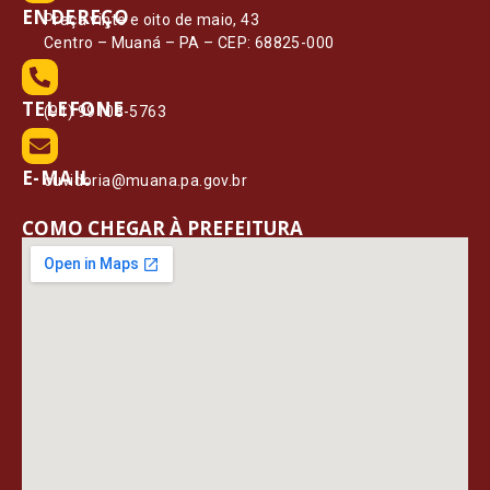
ENDEREÇO
Praça vinte e oito de maio, 43
Centro – Muaná – PA – CEP: 68825-000
TELEFONE
(91) 99108-5763
E-MAIL
ouvidoria@muana.pa.gov.br
COMO CHEGAR À PREFEITURA