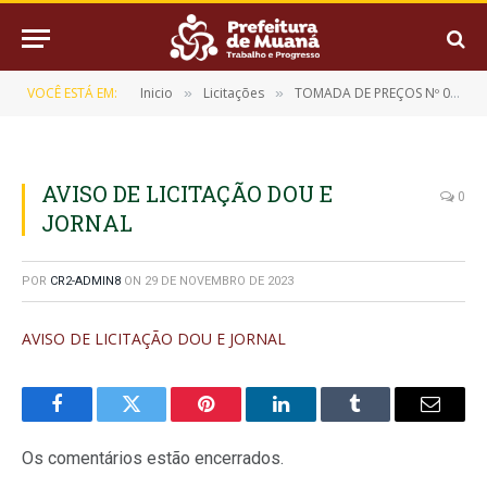
VOCÊ ESTÁ EM:
Inicio
Licitações
TOMADA DE PREÇOS Nº 010/2023 (Contratação de Empresa Especializada para Construção de Três Pontes e Passarelas de Concreto no Município de Muaná)
»
»
AVISO DE LICITAÇÃO DOU E
0
JORNAL
POR
CR2-ADMIN8
ON
29 DE NOVEMBRO DE 2023
AVISO DE LICITAÇÃO DOU E JORNAL
Facebook
Twitter
Pinterest
LinkedIn
Tumblr
E-
mail
Os comentários estão encerrados.