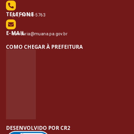
TELEFONE
(91) 99108-5763
E-MAIL
ouvidoria@muana.pa.gov.br
COMO CHEGAR À PREFEITURA
DESENVOLVIDO POR CR2