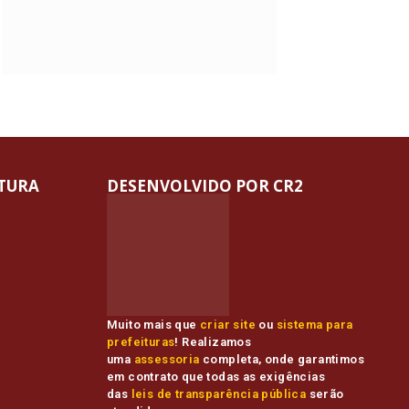
ITURA
DESENVOLVIDO POR CR2
Muito mais que
criar site
ou
sistema para
prefeituras
! Realizamos
uma
assessoria
completa, onde garantimos
em contrato que todas as exigências
das
leis de transparência pública
serão