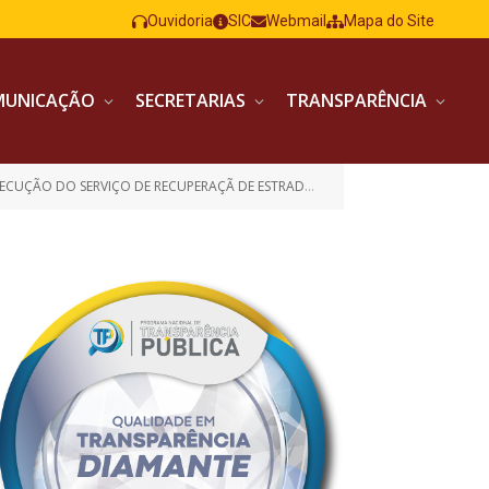
Ouvidoria
SIC
Webmail
Mapa do Site
MUNICAÇÃO
SECRETARIAS
TRANSPARÊNCIA
CUPERAÇÃ DE ESTRADA VICINAL (EXTENSÃO 9.877,901 METROS))