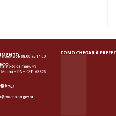
COMO CHEGAR À PREFE
IMENTO
à Sexta de 08:00 às 14:00
EÇO
nte e oito de maio, 43
– Muaná – PA – CEP: 68825-
ONE
108-5763
ia@muana.pa.gov.br