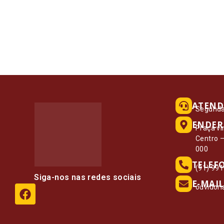
ATEND
Segunda 
ENDER
Praça vi
Centro 
000
TELEF
(91) 99
Siga-nos nas redes sociais
E-MAIL
ouvidor