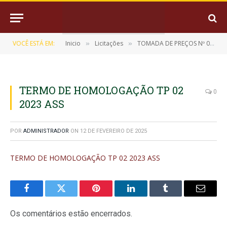
VOCÊ ESTÁ EM:
Inicio
Licitações
TOMADA DE PREÇOS Nº 02/2023 (REFORMA DO ABATEDOURO PÚBLICO MUNICIPAL DO MUNICÍPIO DE MUANÁ)
»
»
TERMO DE HOMOLOGAÇÃO TP 02
0
2023 ASS
POR
ADMINISTRADOR
ON
12 DE FEVEREIRO DE 2025
TERMO DE HOMOLOGAÇÃO TP 02 2023 ASS
Facebook
Twitter
Pinterest
LinkedIn
Tumblr
E-
mail
Os comentários estão encerrados.