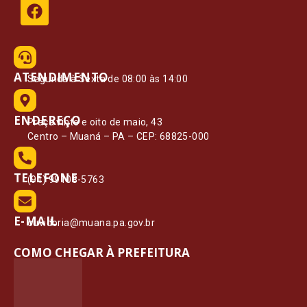
ATENDIMENTO
Segunda à Sexta de 08:00 às 14:00
ENDEREÇO
Praça vinte e oito de maio, 43
Centro – Muaná – PA – CEP: 68825-000
TELEFONE
(91) 99108-5763
E-MAIL
ouvidoria@muana.pa.gov.br
COMO CHEGAR À PREFEITURA