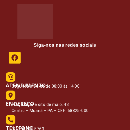
Siga-nos nas redes sociais
ATENDIMENTO
Segunda à Sexta de 08:00 às 14:00
ENDEREÇO
Praça vinte e oito de maio, 43
Centro – Muaná – PA – CEP: 68825-000
TELEFONE
(91) 99108-5763