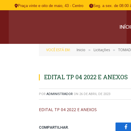
Praça vinte e oito de maio, 43 - Centro
Seg. a sex. de 08:00 
INÍC
VOCÊ ESTÁ EM:
Inicio
Licitações
TOMADA DE PRE
»
»
EDITAL TP 04 2022 E ANEXOS
POR
ADMINISTRADOR
ON
26 DE ABRIL DE 2023
EDITAL TP 04 2022 E ANEXOS
COMPARTILHAR.