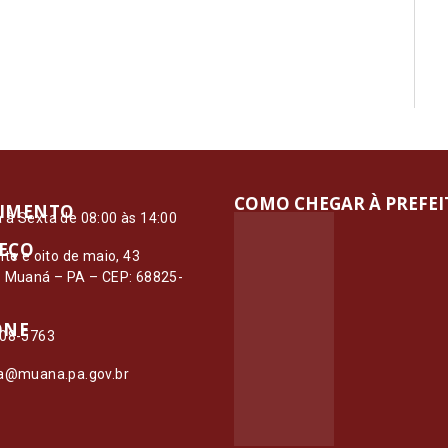
COMO CHEGAR À PREFE
IMENTO
à Sexta de 08:00 às 14:00
EÇO
nte e oito de maio, 43
– Muaná – PA – CEP: 68825-
ONE
108-5763
ia@muana.pa.gov.br