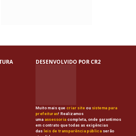
ITURA
DESENVOLVIDO POR CR2
Muito mais que
criar site
ou
sistema para
prefeituras
! Realizamos
uma
assessoria
completa, onde garantimos
em contrato que todas as exigências
das
leis de transparência pública
serão