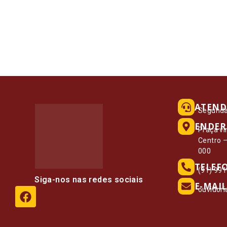
ATEND
Segunda 
ENDER
Praça vi
Centro 
000
TELEF
(91) 99
Siga-nos nas redes sociais
E-MAIL
ouvidor