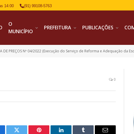
às 14:00
(91) 99108-5763
O
IO
PREFEITURA
PUBLICAÇÕES
CO
MUNICÍPIO
ÇOS Nº 04/2022 (Execução do Serviço de Reforma e Adequação da Escola Municipal de Ensino Fundamental Dr. José Malcher e Construção de 12(do
0