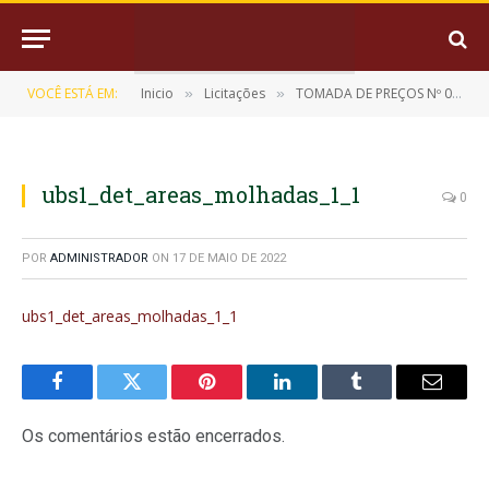
VOCÊ ESTÁ EM:
Inicio
Licitações
TOMADA DE PREÇOS Nº 06/2022 (CONTRATAÇÃO DE EMPRESA ESPECIALIZADA PARA A EXECUÇÃO DO SERVIÇO DE CONCLUSÃO DA CONSTRUÇÃO DE UNIDADES BÁSICAS DE SAÚDE)
»
»
ubs1_det_areas_molhadas_1_1
0
POR
ADMINISTRADOR
ON
17 DE MAIO DE 2022
ubs1_det_areas_molhadas_1_1
Facebook
Twitter
Pinterest
LinkedIn
Tumblr
E-
mail
Os comentários estão encerrados.