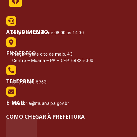
ATENDIMENTO
Segunda à Sexta de 08:00 às 14:00
ENDEREÇO
Praça vinte e oito de maio, 43
Centro – Muaná – PA – CEP: 68825-000
TELEFONE
(91) 99108-5763
E-MAIL
ouvidoria@muana.pa.gov.br
COMO CHEGAR À PREFEITURA