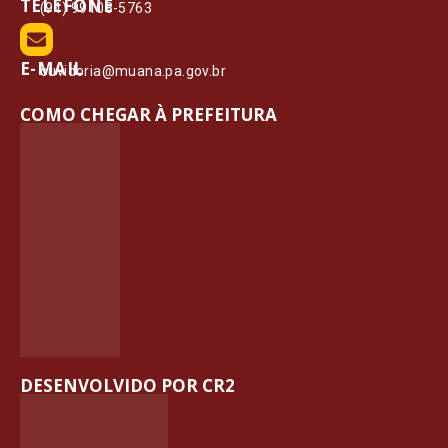
TELEFONE
(91) 99108-5763
E-MAIL
ouvidoria@muana.pa.gov.br
COMO CHEGAR À PREFEITURA
DESENVOLVIDO POR CR2