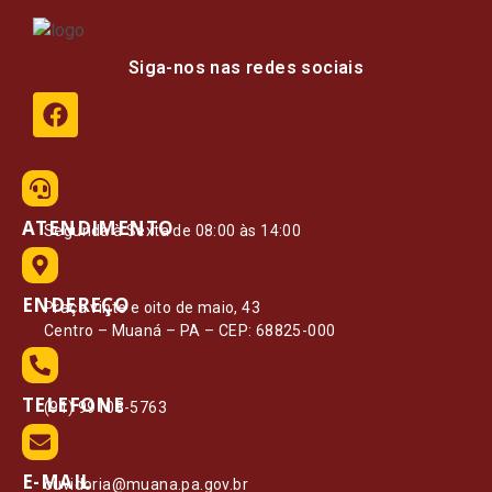
Siga-nos nas redes sociais
ATENDIMENTO
Segunda à Sexta de 08:00 às 14:00
ENDEREÇO
Praça vinte e oito de maio, 43
Centro – Muaná – PA – CEP: 68825-000
TELEFONE
(91) 99108-5763
E-MAIL
ouvidoria@muana.pa.gov.br