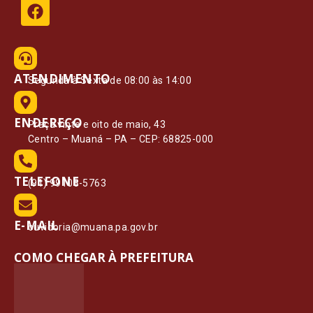
ATENDIMENTO
Segunda à Sexta de 08:00 às 14:00
ENDEREÇO
Praça vinte e oito de maio, 43
Centro – Muaná – PA – CEP: 68825-000
TELEFONE
(91) 99108-5763
E-MAIL
ouvidoria@muana.pa.gov.br
COMO CHEGAR À PREFEITURA