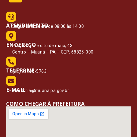
ATENDIMENTO
Segunda à Sexta de 08:00 às 14:00
ENDEREÇO
Praça vinte e oito de maio, 43
Centro – Muaná – PA – CEP: 68825-000
TELEFONE
(91) 99108-5763
E-MAIL
ouvidoria@muana.pa.gov.br
COMO CHEGAR À PREFEITURA