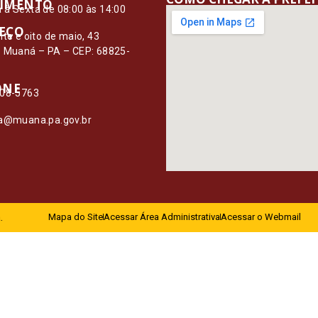
IMENTO
à Sexta de 08:00 às 14:00
EÇO
nte e oito de maio, 43
– Muaná – PA – CEP: 68825-
ONE
108-5763
ia@muana.pa.gov.br
.
Mapa do Site
Acessar Área Administrativa
Acessar o Webmail