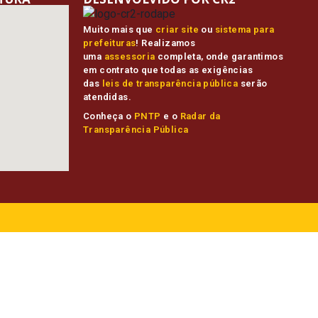
Muito mais que
criar site
ou
sistema para
prefeituras
! Realizamos
uma
assessoria
completa, onde garantimos
em contrato que todas as exigências
das
leis de transparência pública
serão
atendidas.
Conheça o
PNTP
e o
Radar da
Transparência Pública