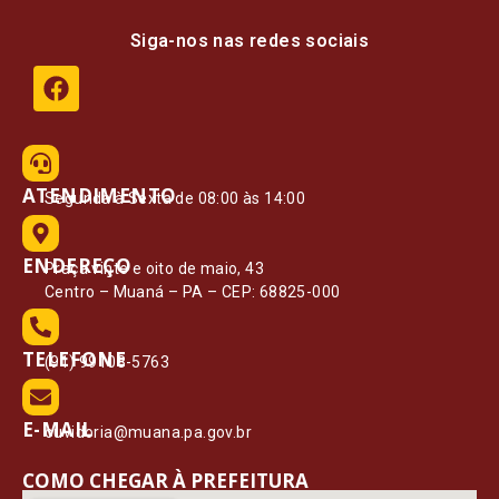
Siga-nos nas redes sociais
ATENDIMENTO
Segunda à Sexta de 08:00 às 14:00
ENDEREÇO
Praça vinte e oito de maio, 43
Centro – Muaná – PA – CEP: 68825-000
TELEFONE
(91) 99108-5763
E-MAIL
ouvidoria@muana.pa.gov.br
COMO CHEGAR À PREFEITURA