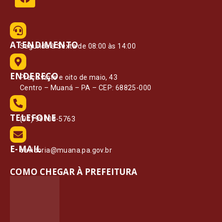
ATENDIMENTO
Segunda à Sexta de 08:00 às 14:00
ENDEREÇO
Praça vinte e oito de maio, 43
Centro – Muaná – PA – CEP: 68825-000
TELEFONE
(91) 99108-5763
E-MAIL
ouvidoria@muana.pa.gov.br
COMO CHEGAR À PREFEITURA