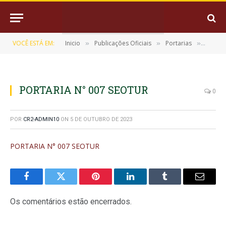
VOCÊ ESTÁ EM:
Inicio
Publicações Oficiais
Portarias
PORTA
»
»
»
PORTARIA N° 007 SEOTUR
0
POR
CR2-ADMIN10
ON
5 DE OUTUBRO DE 2023
PORTARIA N° 007 SEOTUR
Facebook
Twitter
Pinterest
LinkedIn
Tumblr
E-
mail
Os comentários estão encerrados.