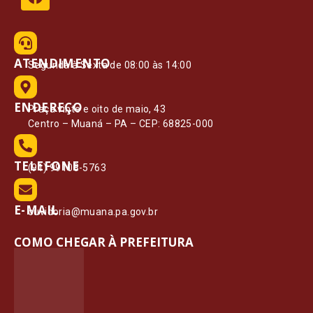
ATENDIMENTO
Segunda à Sexta de 08:00 às 14:00
ENDEREÇO
Praça vinte e oito de maio, 43
Centro – Muaná – PA – CEP: 68825-000
TELEFONE
(91) 99108-5763
E-MAIL
ouvidoria@muana.pa.gov.br
COMO CHEGAR À PREFEITURA