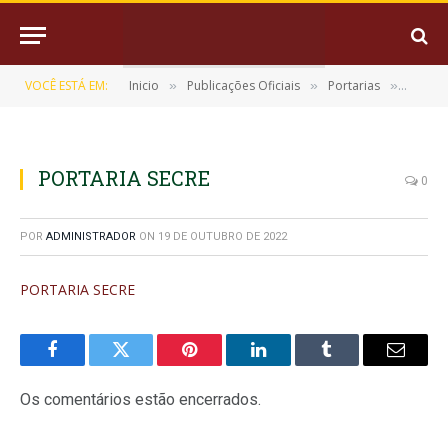
VOCÊ ESTÁ EM:
Inicio
Publicações Oficiais
Portarias
PORTA
»
»
»
PORTARIA SECRE
0
POR
ADMINISTRADOR
ON
19 DE OUTUBRO DE 2022
PORTARIA SECRE
Facebook
Twitter
Pinterest
LinkedIn
Tumblr
E-
mail
Os comentários estão encerrados.