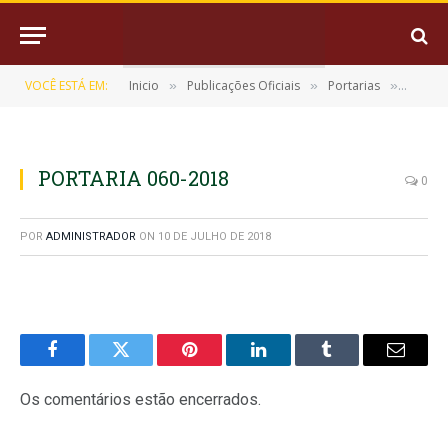
VOCÊ ESTÁ EM:
Inicio
Publicações Oficiais
Portarias
PORTA
»
»
»
PORTARIA 060-2018
0
POR
ADMINISTRADOR
ON
10 DE JULHO DE 2018
Facebook
Twitter
Pinterest
LinkedIn
Tumblr
E-
mail
Os comentários estão encerrados.