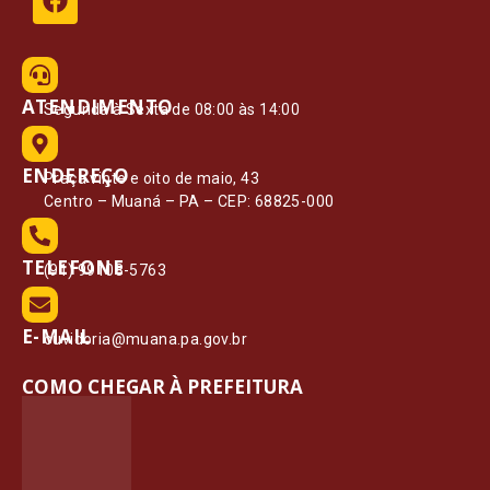
ATENDIMENTO
Segunda à Sexta de 08:00 às 14:00
ENDEREÇO
Praça vinte e oito de maio, 43
Centro – Muaná – PA – CEP: 68825-000
TELEFONE
(91) 99108-5763
E-MAIL
ouvidoria@muana.pa.gov.br
COMO CHEGAR À PREFEITURA