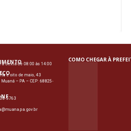
COMO CHEGAR À PREFE
IMENTO
à Sexta de 08:00 às 14:00
EÇO
nte e oito de maio, 43
– Muaná – PA – CEP: 68825-
ONE
108-5763
ia@muana.pa.gov.br