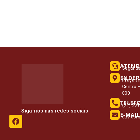
ATEND
Segunda 
ENDER
Praça vi
Centro 
000
TELEF
(91) 99
Siga-nos nas redes sociais
E-MAIL
ouvidor