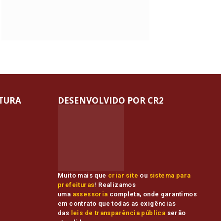
ITURA
DESENVOLVIDO POR CR2
Muito mais que
criar site
ou
sistema para
prefeituras
! Realizamos
uma
assessoria
completa, onde garantimos
em contrato que todas as exigências
das
leis de transparência pública
serão