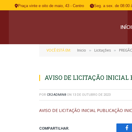
Praça vinte e oito de maio, 43 - Centro
Seg. a sex. de 08:00 
INÍC
VOCÊ ESTÁ EM:
Inicio
Licitações
PREGÃO
»
»
AVISO DE LICITAÇÃO INICIAL
POR
CR2-ADMIN8
ON
13 DE OUTUBRO DE 2023
AVISO DE LICITAÇÃO INICIAL PUBLICAÇÃO INI
COMPARTILHAR.