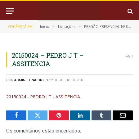
VOCÊ ESTÁ EM:
Inicio
Licitações
PREGÃO PRESENCIAL Nº 008/2015-CPL/PMM
»
»
20150024 – PEDRO J T –
0
ASSITENCIA
POR
ADMINISTRADOR
ON
22 DE JULHO DE 2016
20150024 - PEDRO J T - ASSITENCIA
Facebook
Twitter
Pinterest
LinkedIn
Tumblr
E-
mail
Os comentários estão encerrados.