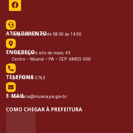
ATENDIMENTO
Segunda à Sexta de 08:00 às 14:00
ENDEREÇO
Praça vinte e oito de maio, 43
Centro – Muaná – PA – CEP: 68825-000
TELEFONE
(91) 99108-5763
E-MAIL
ouvidoria@muana.pa.gov.br
COMO CHEGAR À PREFEITURA