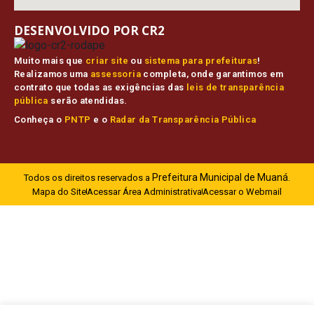
DESENVOLVIDO POR CR2
Muito mais que
criar site
ou
sistema para prefeituras
!
Realizamos uma
assessoria
completa, onde garantimos em
contrato que todas as exigências das
leis de transparência
pública
serão atendidas.
Conheça o
PNTP
e o
Radar da Transparência Pública
Prefeitura Municipal de Muaná.
Todos os direitos reservados a
Mapa do Site
Acessar Área Administrativa
Acessar o Webmail