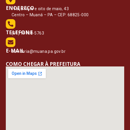
ENDEREÇO
Praça vinte e oito de maio, 43
Centro – Muaná – PA – CEP: 68825-000
TELEFONE
(91) 99108-5763
E-MAIL
ouvidoria@muana.pa.gov.br
COMO CHEGAR À PREFEITURA