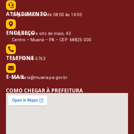
ATENDIMENTO
Segunda à Sexta de 08:00 às 14:00
ENDEREÇO
Praça vinte e oito de maio, 43
Centro – Muaná – PA – CEP: 68825-000
TELEFONE
(91) 99108-5763
E-MAIL
ouvidoria@muana.pa.gov.br
COMO CHEGAR À PREFEITURA