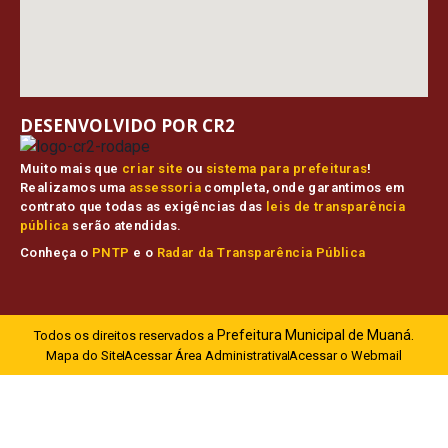
DESENVOLVIDO POR CR2
Muito mais que
criar site
ou
sistema para prefeituras
!
Realizamos uma
assessoria
completa, onde garantimos em
contrato que todas as exigências das
leis de transparência
pública
serão atendidas.
Conheça o
PNTP
e o
Radar da Transparência Pública
Prefeitura Municipal de Muaná.
Todos os direitos reservados a
Mapa do Site
Acessar Área Administrativa
Acessar o Webmail