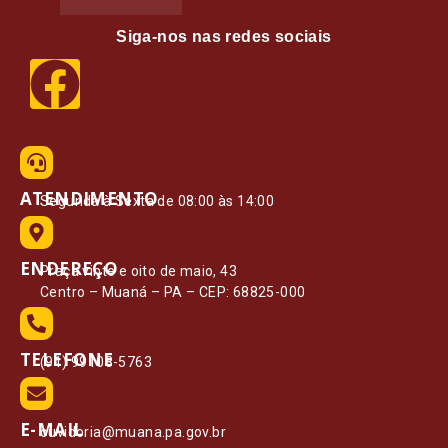
Siga-nos nas redes sociais
ATENDIMENTO
Segunda à Sexta de 08:00 às 14:00
ENDEREÇO
Praça vinte e oito de maio, 43
Centro – Muaná – PA – CEP: 68825-000
TELEFONE
(91) 99108-5763
E-MAIL
ouvidoria@muana.pa.gov.br