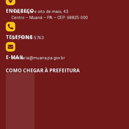
ENDEREÇO
Praça vinte e oito de maio, 43
Centro – Muaná – PA – CEP: 68825-000
TELEFONE
(91) 99108-5763
E-MAIL
ouvidoria@muana.pa.gov.br
COMO CHEGAR À PREFEITURA