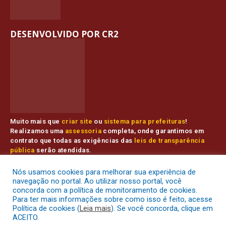
DESENVOLVIDO POR CR2
Muito mais que
criar site
ou
sistema para prefeituras
!
Realizamos uma
assessoria
completa, onde garantimos em
contrato que todas as exigências das
leis de transparência
pública
serão atendidas.
Conheça o
PNTP
e o
Radar da Transparência Pública
Nós usamos cookies para melhorar sua experiência de
navegação no portal. Ao utilizar nosso portal, você
concorda com a política de monitoramento de cookies.
Para ter mais informações sobre como isso é feito, acesse
Prefeitura Municipal de Muaná.
Todos os direitos reservados a
Política de cookies (
Leia mais
). Se você concorda, clique em
ACEITO.
Mapa do Site