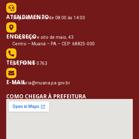
ATENDIMENTO
Segunda à Sexta de 08:00 às 14:00
ENDEREÇO
Praça vinte e oito de maio, 43
Centro – Muaná – PA – CEP: 68825-000
TELEFONE
(91) 99108-5763
E-MAIL
ouvidoria@muana.pa.gov.br
COMO CHEGAR À PREFEITURA