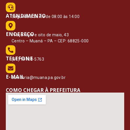
ATENDIMENTO
Segunda à Sexta de 08:00 às 14:00
ENDEREÇO
Praça vinte e oito de maio, 43
Centro – Muaná – PA – CEP: 68825-000
TELEFONE
(91) 99108-5763
E-MAIL
ouvidoria@muana.pa.gov.br
COMO CHEGAR À PREFEITURA