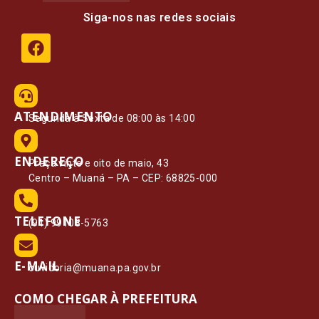
Siga-nos nas redes sociais
ATENDIMENTO
Segunda à Sexta de 08:00 às 14:00
ENDEREÇO
Praça vinte e oito de maio, 43
Centro – Muaná – PA – CEP: 68825-000
TELEFONE
(91) 99108-5763
E-MAIL
ouvidoria@muana.pa.gov.br
COMO CHEGAR À PREFEITURA