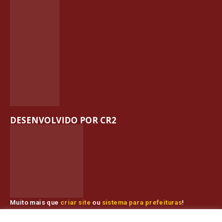
DESENVOLVIDO POR CR2
Muito mais que
criar site
ou
sistema para prefeituras
!
Realizamos uma
assessoria
completa, onde garantimos em
contrato que todas as exigências das
leis de transparência