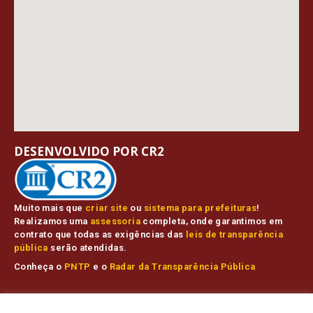
DESENVOLVIDO POR CR2
Muito mais que
criar site
ou
sistema para prefeituras
!
Realizamos uma
assessoria
completa, onde garantimos em
contrato que todas as exigências das
leis de transparência
pública
serão atendidas.
Conheça o
PNTP
e o
Radar da Transparência Pública