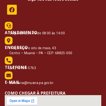
ATENDIMENTO
Segunda à Sexta de 08:00 às 14:00
ENDEREÇO
Praça vinte e oito de maio, 43
Centro – Muaná – PA – CEP: 68825-000
TELEFONE
(91) 99108-5763
E-MAIL
ouvidoria@muana.pa.gov.br
COMO CHEGAR À PREFEITURA