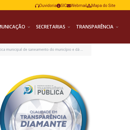
Ouvidoria
SIC
Webmail
Mapa do Site
MUNICAÇÃO
SECRETARIAS
TRANSPARÊNCIA
pal de saneamento do município e dá outras providências)