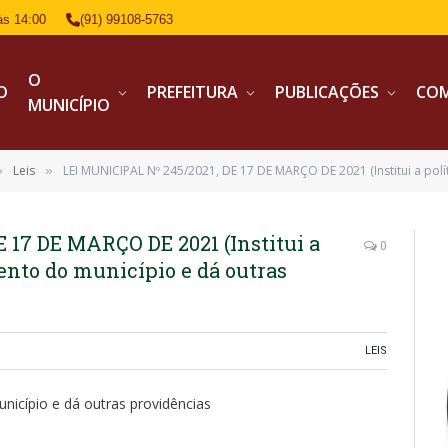
às 14:00
(91) 99108-5763
O
IO
PREFEITURA
PUBLICAÇÕES
CO
MUNICÍPIO
Leis
LEI MUNICIPAL Nº 245/2021, DE 17 DE MARÇO DE 2021 (Institui a política munici
»
»
 17 DE MARÇO DE 2021 (Institui a
0
ento do município e dá outras
LEIS
unicípio e dá outras providências