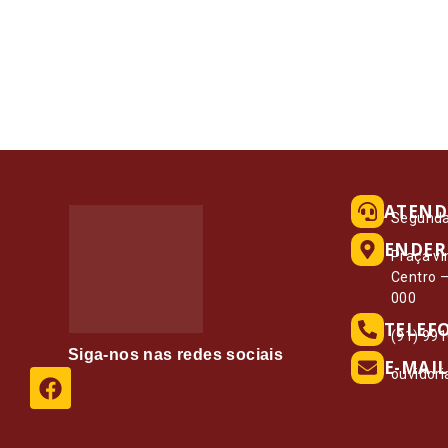
ATEND
Segunda 
ENDER
Praça vi
Centro 
000
TELEF
(91) 99
Siga-nos nas redes sociais
E-MAIL
ouvidor