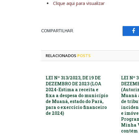
Clique aqui para visualizar
COMPARTILHAR.
Fa
RELACIONADOS
POSTS
LEI Nº 313/2023, DE 19 DE
LEI Nº 3
DEZEMBRO DE 2023 (LOA
DEZEMB
2024-Estima a receita e
(Autori
fixa a despesa do município
Muaná a
de Muaná, estado do Pará,
de trib
para o exercício financeiro
inciden
de 2024)
e imóvei
Progra
Minha 
contém 