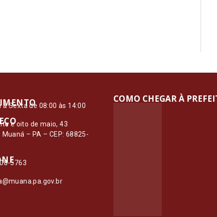
COMO CHEGAR À PREFE
IMENTO
à Sexta de 08:00 às 14:00
EÇO
nte e oito de maio, 43
– Muaná – PA – CEP: 68825-
ONE
108-5763
ia@muana.pa.gov.br