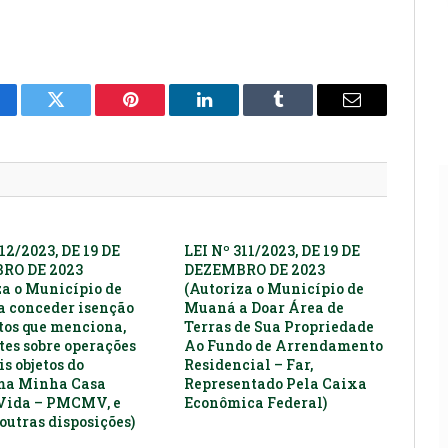
cebook
Twitter
Pinterest
LinkedIn
Tumblr
E-
mail
12/2023, DE 19 DE
LEI Nº 311/2023, DE 19 DE
RO DE 2023
DEZEMBRO DE 2023
za o Município de
(Autoriza o Município de
 conceder isenção
Muaná a Doar Área de
utos que menciona,
Terras de Sua Propriedade
tes sobre operações
Ao Fundo de Arrendamento
s objetos do
Residencial – Far,
ma Minha Casa
Representado Pela Caixa
Vida – PMCMV, e
Econômica Federal)
outras disposições)