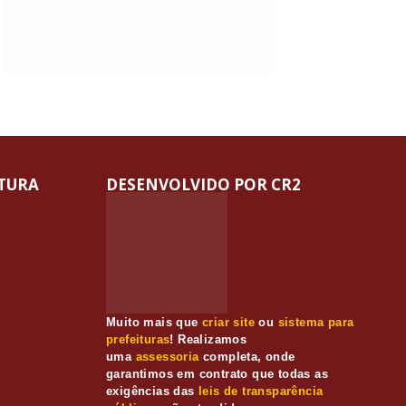
ITURA
DESENVOLVIDO POR CR2
Muito mais que
criar site
ou
sistema para
prefeituras
! Realizamos
uma
assessoria
completa, onde
garantimos em contrato que todas as
exigências das
leis de transparência